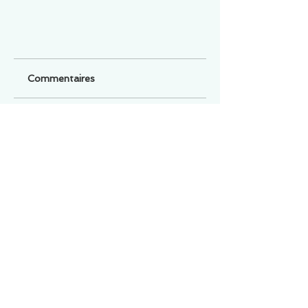
Commentaires
Un commentaire sur cette fiche ou cet arrêt ?
Partagez vos idées
Soyez le premier à rédiger un
commentaire.