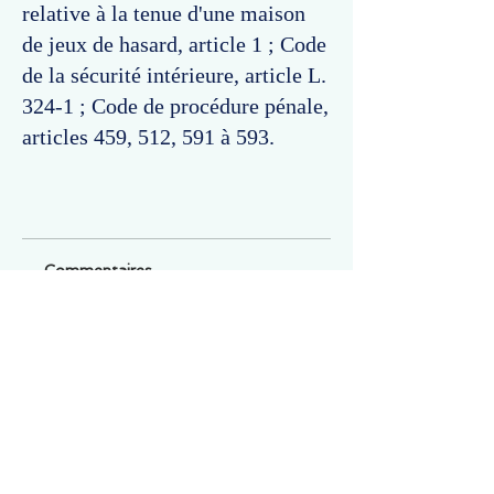
relative à la tenue d'une maison
de jeux de hasard, article 1 ; Code
de la sécurité intérieure, article L.
324-1 ; Code de procédure pénale,
articles 459, 512, 591 à 593.
Commentaires
Un commentaire sur cette fiche ou cet arrêt ?
Partagez vos idées
Soyez le premier à rédiger un
commentaire.