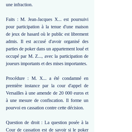
une infraction.
Faits : M. Jean-Jacques X... est poursuivi
pour participation à la tenue d'une maison
de jeux de hasard où le public est librement
admis. Il est accusé d'avoir organisé des
parties de poker dans un appartement loué et
occupé par M. Z..., avec la participation de
joueurs importants et des mises importantes.
Procédure : M. X... a été condamné en
première instance par la cour d'appel de
Versailles à une amende de 20 000 euros et
à une mesure de confiscation. Il forme un
pourvoi en cassation contre cette décision.
Question de droit : La question posée à la
Cour de cassation est de savoir si le poker