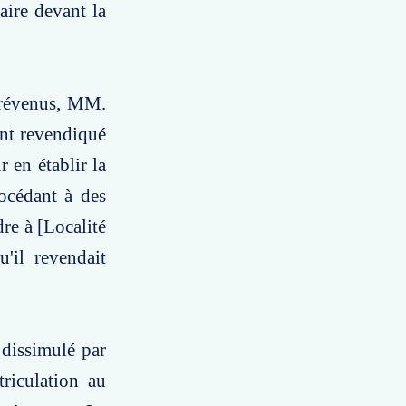
faire devant la
 prévenus, MM.
ont revendiqué
r en établir la
rocédant à des
dre à [Localité
'il revendait
 dissimulé par
triculation au