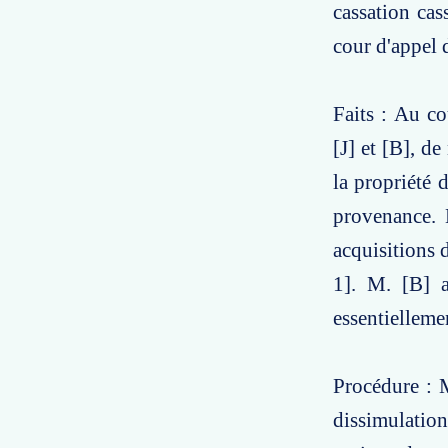
cassation cas
cour d'appel 
Faits : Au c
[J] et [B], d
la propriété d
provenance. M
acquisitions 
1]. M. [B] a
essentielleme
Procédure : M
dissimulatio