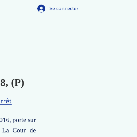
Se connecter
8, (P)
rrêt
016, porte sur
é. La Cour de