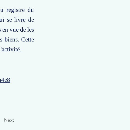
u registre du
ui se livre de
 en vue de les
s biens. Cette
'activité.
a4e8
Next