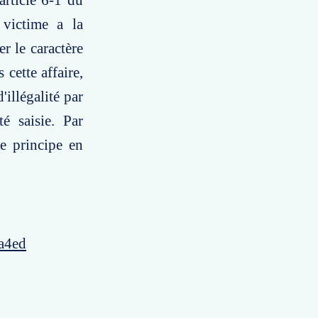
article 6-1 du
 victime a la
er le caractère
 cette affaire,
'illégalité par
té saisie. Par
le principe en
a4ed