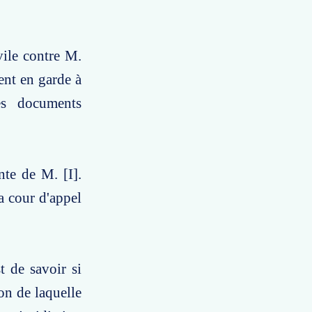
vile contre M.
ent en garde à
es documents
nte de M. [I].
a cour d'appel
t de savoir si
on de laquelle