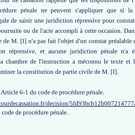
our de cassation rappelle que les dispositions de l'
cédure pénale ne peuvent s'appliquer que si la
gale de saisir une juridiction répressive pour constat
poursuite ou de l'acte accompli à cette occasion. Dans
 de M. [I] n'a pas fait l'objet d'un constat préalable d
ion répressive, et aucune juridiction pénale n'a é
la chambre de l'instruction a méconnu le texte et 
miner la constitution de partie civile de M. [I].
: Article 6-1 du code de procédure pénale.
courdecassation.fr/decision/5fd93bcb12b007214777
u code de procédure pénale.