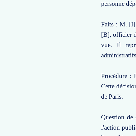
personne dépo
Faits : M. [I
[B], officier
vue. Il rep
administratifs
Procédure : L
Cette décisio
de Paris.
Question de d
l'action publ