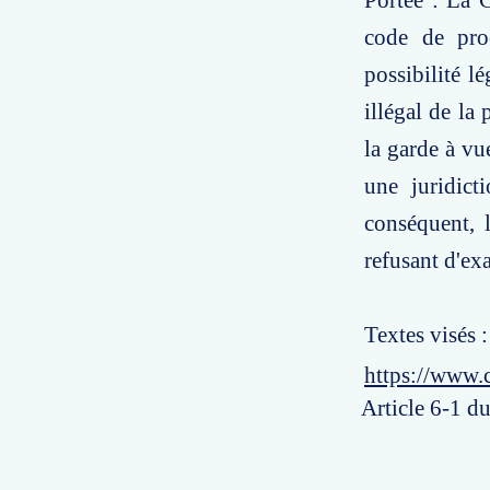
Portée : La C
code de pro
possibilité lé
illégal de la 
la garde à vue
une juridict
conséquent, 
refusant d'exa
Textes visés 
https://www.
Article 6-1 d