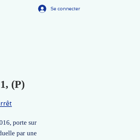
Se connecter
1, (P)
rrêt
016, porte sur
iduelle par une