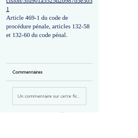
cision/5fd901a5525d2b987b5e305
1
Article 469-1 du code de
procédure pénale, articles 132-58
et 132-60 du code pénal.
Commentaires
Un commentaire sur cette fiche ou cet arrêt ?
Partagez vos idées
Soyez le premier à rédiger un
commentaire.