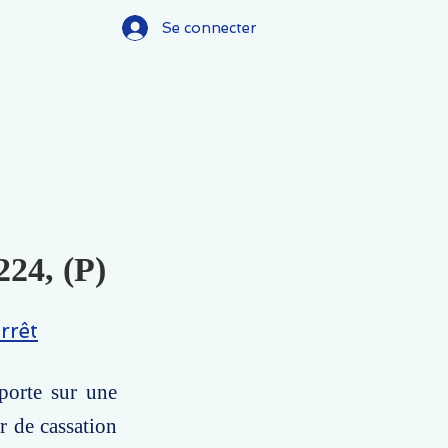
Se connecter
224, (P)
rrêt
 porte sur une
ur de cassation