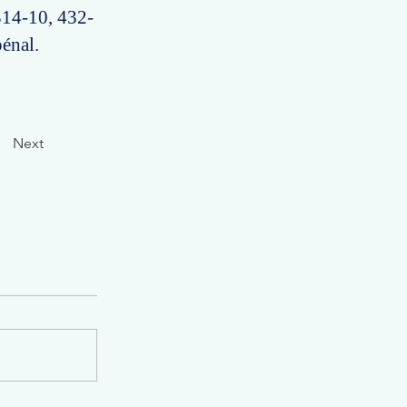
 314-10, 432-
énal.
Next