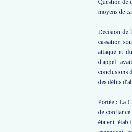
Question de dr
moyens de cas
Décision de l
cassation sou
attaqué et du
d'appel ava
conclusions do
des délits d'a
Portée : La C
de confiance e
étaient établ