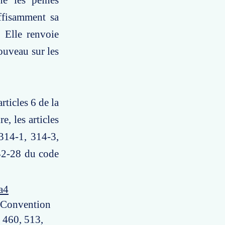
ne les peines
ffisamment sa
 Elle renvoie
nouveau sur les
rticles 6 de la
, les articles
314-1, 314-3,
32-28 du code
a4
la Convention
s 460, 513,