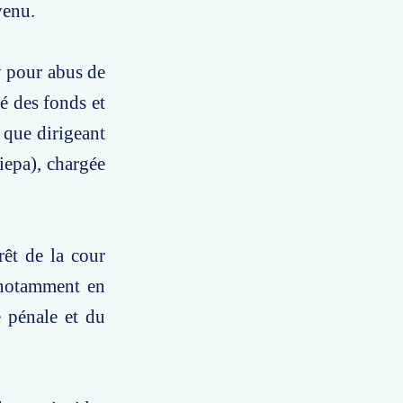
venu.
y pour abus de
né des fonds et
t que dirigeant
iepa), chargée
rêt de la cour
 notamment en
e pénale et du