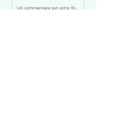
Un commentaire sur cette fiche ou cet arrêt ?
Partagez vos idées
Soyez le premier à rédiger un
commentaire.