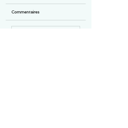
Commentaires
Un commentaire sur cette fiche ou cet arrêt ?
Partagez vos idées
Soyez le premier à rédiger un
commentaire.