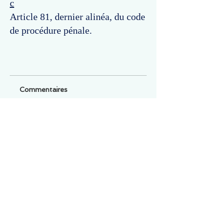
c
Article 81, dernier alinéa, du code
de procédure pénale.
Commentaires
Un commentaire sur cette fiche ou cet arrêt ?
Partagez vos idées
Soyez le premier à rédiger un
commentaire.