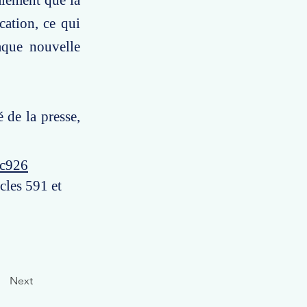
galement que la
cation, ce qui
aque nouvelle
é de la presse,
8c926
icles 591 et
Next