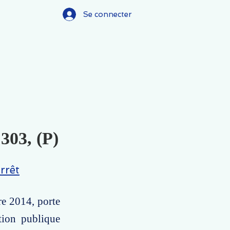
Se connecter
303, (P)
rrêt
re 2014, porte
tion publique