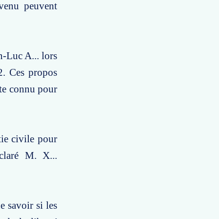
évenu peuvent
n-Luc A... lors
2. Ces propos
iste connu pour
tie civile pour
claré M. X...
 savoir si les