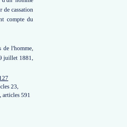
rd d'un homme
r de cassation
nant compte du
ts de l'homme,
9 juillet 1881,
e127
cles 23,
, articles 591