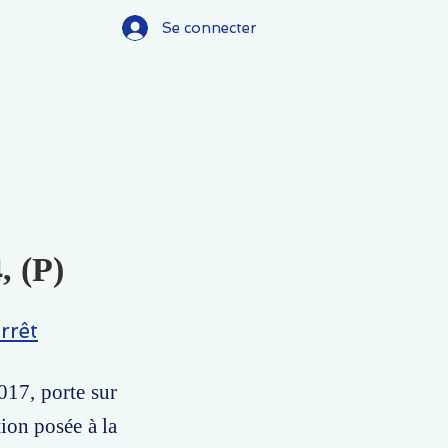
Se connecter
, (P)
rrêt
017, porte sur
ion posée à la