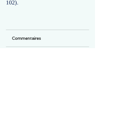
102).
Commentaires
Un commentaire sur cette fiche ou cet arrêt ?
Partagez vos idées
Soyez le premier à rédiger un
commentaire.