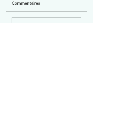
Commentaires
Un commentaire sur cette fiche ou cet arrêt ?
Partagez vos idées
Soyez le premier à rédiger un
commentaire.