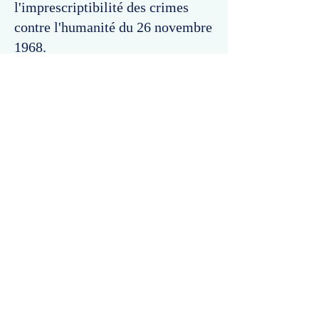
l'imprescriptibilité des crimes
contre l'humanité du 26 novembre
1968.
Commentaires
Un commentaire sur cette fiche ou cet arrêt ?
Partagez vos idées
Soyez le premier à rédiger un
commentaire.