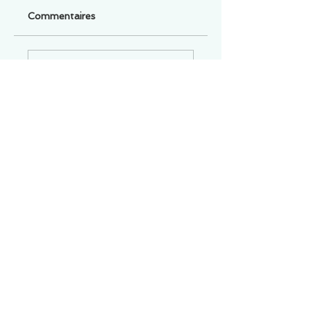
Commentaires
Un commentaire sur cette fiche ou cet arrêt ?
Partagez vos idées
Soyez le premier à rédiger un
commentaire.