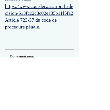
https://www.courdecassation.fr/de
cision/613fcc2c8c02ea35b11f5fa2
Article 723-37 du code de
procédure pénale.
Commentaires
Un commentaire sur cette fiche ou cet arrêt ?
Partagez vos idées
Soyez le premier à rédiger un
commentaire.