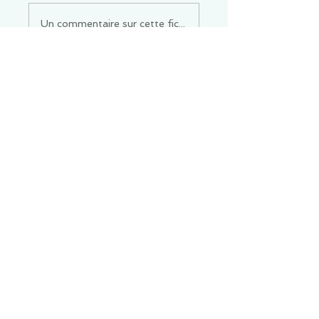
Un commentaire sur cette fiche ou cet arrêt ?
Partagez vos idées
Soyez le premier à rédiger un
commentaire.