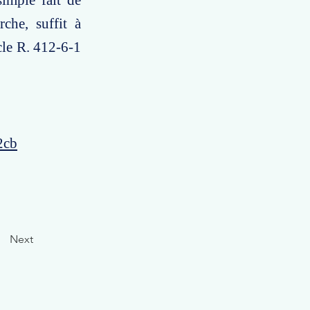
imple fait de
che, suffit à
cle R. 412-6-1
2cb
Next