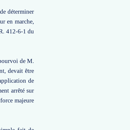
 de déterminer
eur en marche,
 R. 412-6-1 du
 pourvoi de M.
t, devait être
application de
ent arrêté sur
 force majeure