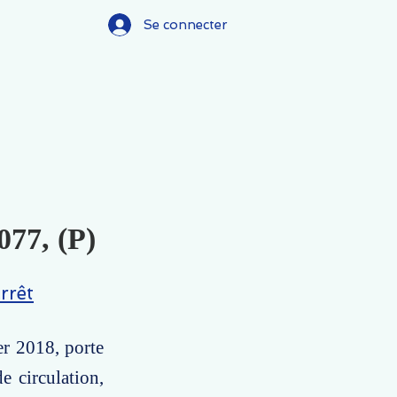
Se connecter
077, (P)
rrêt
er 2018, porte
e circulation,