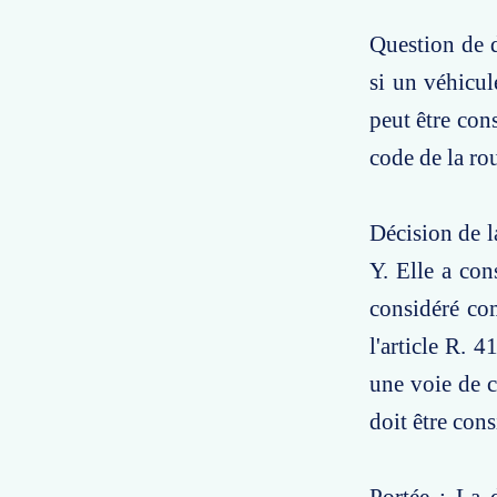
Question de d
si un véhicul
peut être con
code de la rou
Décision de l
Y. Elle a con
considéré com
l'article R. 
une voie de c
doit être con