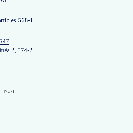
voi.
rticles 568-1,
5547
linéa 2, 574-2
Next