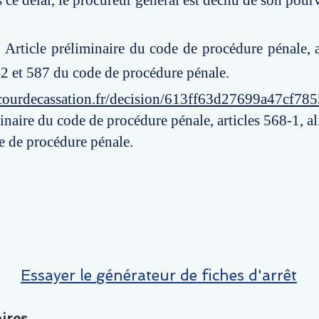
s ce délai, le procureur général est déchu de son pour
: Article préliminaire du code de procédure pénale, a
-2 et 587 du code de procédure pénale.
courdecassation.fr/decision/613ff63d27699a47cf78
inaire du code de procédure pénale, articles 568-1, a
e de procédure pénale.
Essayer le générateur de fiches d'arrêt
ires