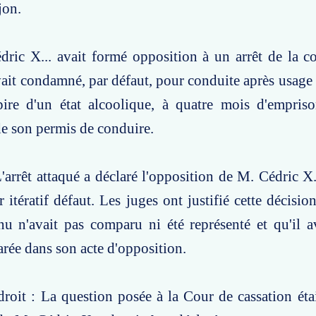
jon.
dric X... avait formé opposition à un arrêt de la c
vait condamné, par défaut, pour conduite après usage 
pire d'un état alcoolique, à quatre mois d'empris
de son permis de conduire.
'arrêt attaqué a déclaré l'opposition de M. Cédric X
r itératif défaut. Les juges ont justifié cette décisi
u n'avait pas comparu ni été représenté et qu'il av
larée dans son acte d'opposition.
roit : La question posée à la Cour de cassation étai