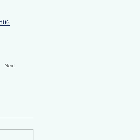
ed06
Next