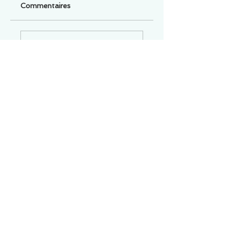
Commentaires
Un commentaire sur cette fiche ou cet arrêt ?
Partagez vos idées
Soyez le premier à rédiger un
commentaire.