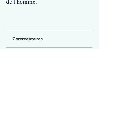
de l'homme.
Commentaires
Un commentaire sur cette fiche ou cet arrêt ?
Partagez vos idées
Soyez le premier à rédiger un
commentaire.