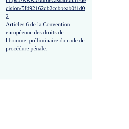
https://www.courdecassation.fr/de
cision/5fd92162db2ccbbeab0f1d0
2
Articles 6 de la Convention
européenne des droits de
l'homme, préliminaire du code de
procédure pénale.
Commentaires
Un commentaire sur cette fiche ou cet arrêt ?
Partagez vos idées