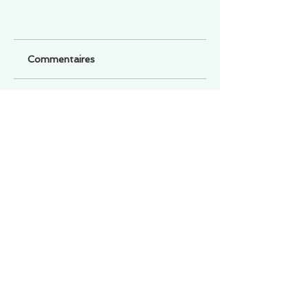
Commentaires
Un commentaire sur cette fiche ou cet arrêt ?
Partagez vos idées
Soyez le premier à rédiger un
commentaire.