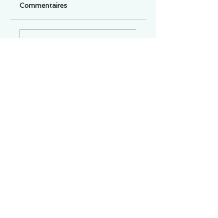
Commentaires
Un commentaire sur cette fiche ou cet arrêt ?
Partagez vos idées
Soyez le premier à rédiger un
commentaire.