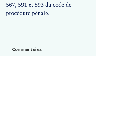
567, 591 et 593 du code de
procédure pénale.
Commentaires
Un commentaire sur cette fiche ou cet arrêt ?
Partagez vos idées
Soyez le premier à rédiger un
commentaire.