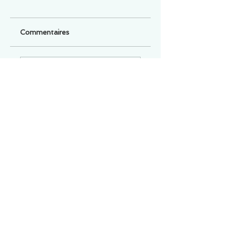
Commentaires
Un commentaire sur cette fiche ou cet arrêt ?
Partagez vos idées
Soyez le premier à rédiger un
commentaire.