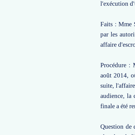
l'exécution d
Faits : Mme S
par les autor
affaire d'es
Procédure : 
août 2014, où
suite, l'affa
audience, la 
finale a été 
Question de d