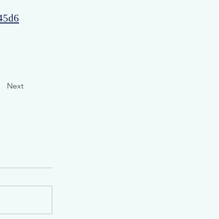
145d6
Next