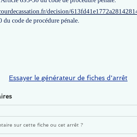
: Article 695-30 du code de procédure pénale.
courdecassation.fr/decision/613fd41e1772a281428
0 du code de procédure pénale.
Essayer le générateur de fiches d'arrêt
ires
ire sur cette fiche ou cet arrêt ?