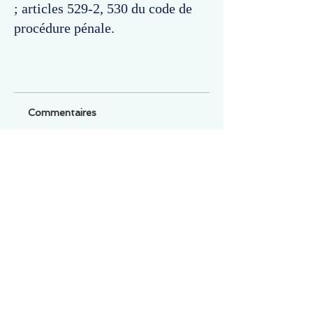
; articles 529-2, 530 du code de
procédure pénale.
Commentaires
Un commentaire sur cette fiche ou cet arrêt ?
Partagez vos idées
Soyez le premier à rédiger un
commentaire.