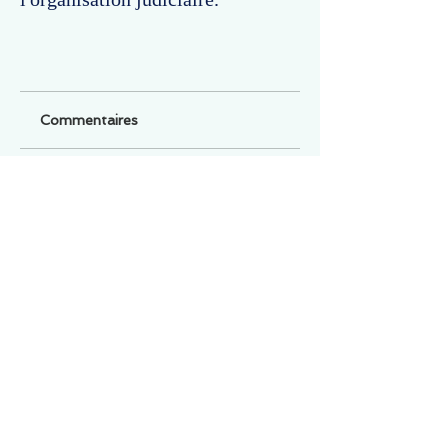
Commentaires
Un commentaire sur cette fiche ou cet arrêt ?
Partagez vos idées
Soyez le premier à rédiger un
commentaire.