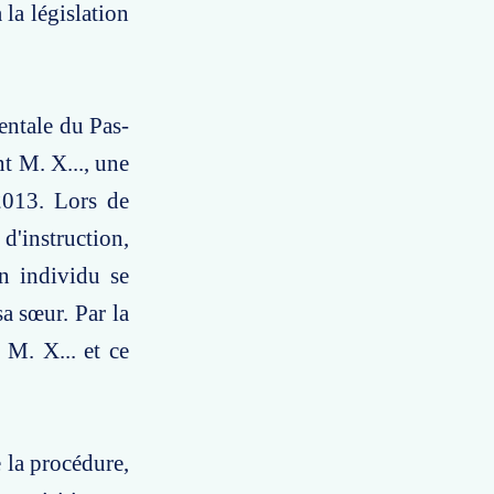
la législation
mentale du Pas-
t M. X..., une
2013. Lors de
 d'instruction,
n individu se
sa sœur. Par la
 M. X... et ce
 la procédure,