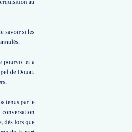
erquisition au
e savoir si les
 annulés.
e pourvoi et a
ppel de Douai.
rs.
os tenus par le
 conversation
, dès lors que