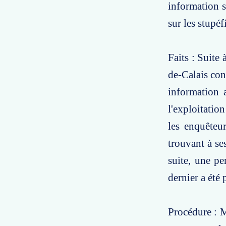
information s
sur les stupéf
Faits : Suite
de-Calais con
information 
l'exploitation
les enquêteu
trouvant à ses
suite, une pe
dernier a été 
Procédure : M