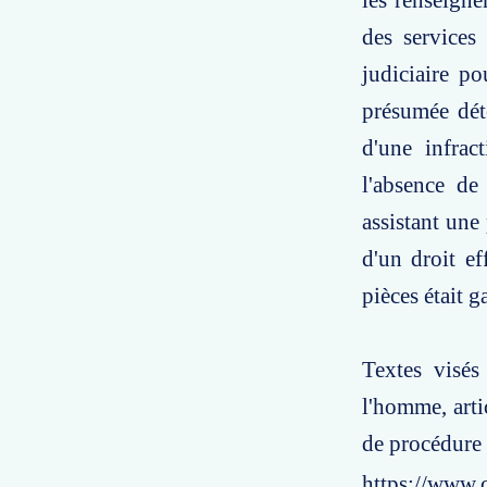
les renseigne
des services
judiciaire p
présumée déte
d'une infrac
l'absence de
assistant une
d'un droit ef
pièces était g
Textes visés
l'homme, arti
de procédure 
https://www.