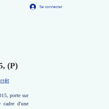
Se connecter
5, (P)
rrêt
015, porte sur
e cadre d'une