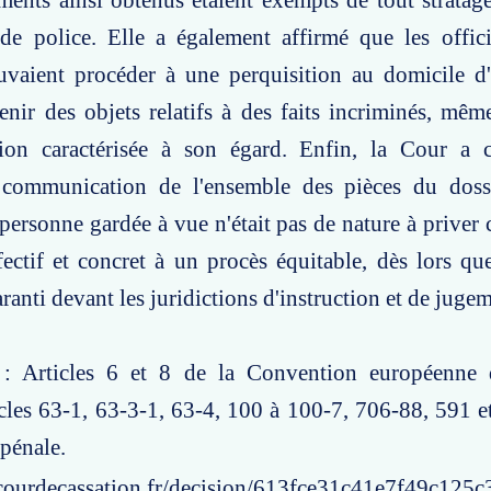
ments ainsi obtenus étaient exempts de tout stratag
 de police. Elle a également affirmé que les offic
ouvaient procéder à une perquisition au domicile d
nir des objets relatifs à des faits incriminés, mêm
tion caractérisée à son égard. Enfin, la Cour a 
 communication de l'ensemble des pièces du dossi
 personne gardée à vue n'était pas de nature à priver 
fectif et concret à un procès équitable, dès lors que
aranti devant les juridictions d'instruction et de juge
 : Articles 6 et 8 de la Convention européenne 
cles 63-1, 63-3-1, 63-4, 100 à 100-7, 706-88, 591 
pénale.
courdecassation.fr/decision/613fce31c41e7f49c125c