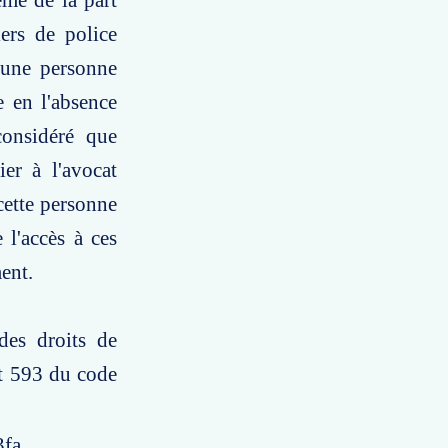
ème de la part
iers de police
'une personne
e en l'absence
considéré que
er à l'avocat
cette personne
 l'accès à ces
ment.
des droits de
et 593 du code
3fa