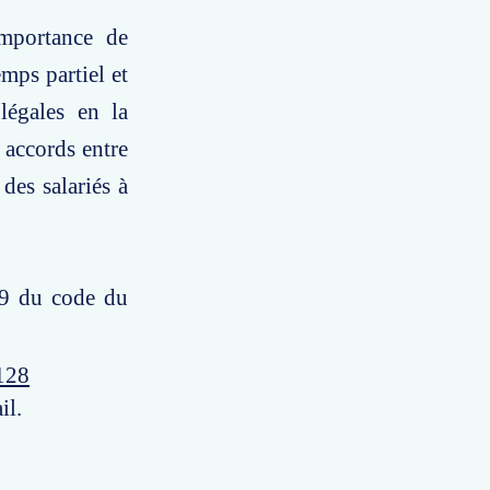
importance de
emps partiel et
légales en la
 accords entre
 des salariés à
19 du code du
128
il.