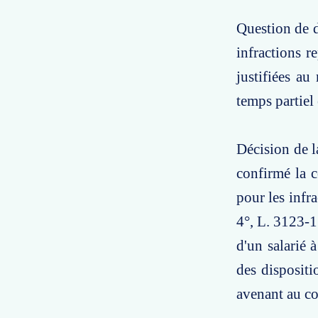
Question de dr
infractions r
justifiées au
temps partiel
Décision de l
confirmé la 
pour les infr
4°, L. 3123-1
d'un salarié 
des dispositi
avenant au con