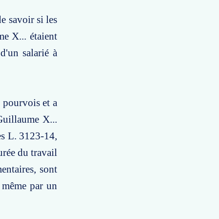
e savoir si les
e X... étaient
d'un salarié à
s pourvois et a
uillaume X...
es L. 3123-14,
urée du travail
entaires, sont
é, même par un