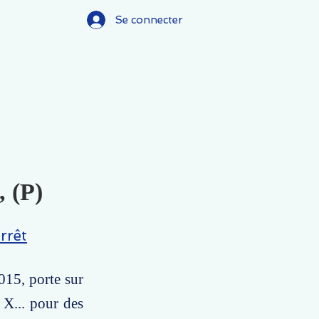
Se connecter
, (P)
rrêt
015, porte sur
X... pour des