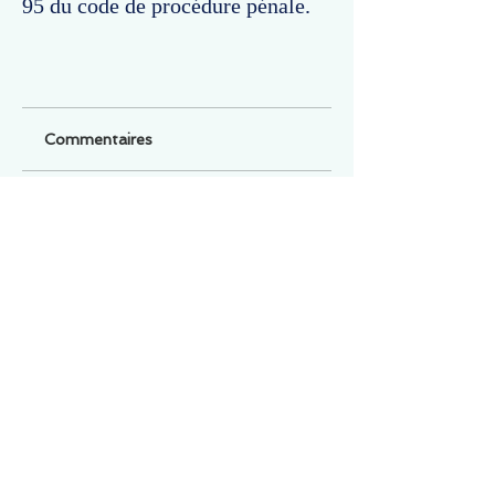
95 du code de procédure pénale.
Commentaires
Un commentaire sur cette fiche ou cet arrêt ?
Partagez vos idées
Soyez le premier à rédiger un
commentaire.