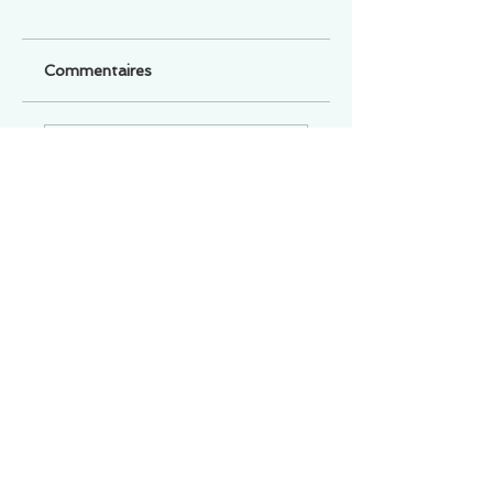
Commentaires
Un commentaire sur cette fiche ou cet arrêt ?
Partagez vos idées
Soyez le premier à rédiger un
commentaire.