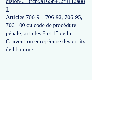
cision/613fcb9a165b452f9112a88
3
Articles 706-91, 706-92, 706-95,
706-100 du code de procédure
pénale, articles 8 et 15 de la
Convention européenne des droits
de l'homme.
Commentaires
Un commentaire sur cette fiche ou cet arrêt ?
Partagez vos idées