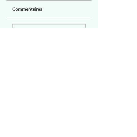
Commentaires
Un commentaire sur cette fiche ou cet arrêt ?
Partagez vos idées
Soyez le premier à rédiger un
commentaire.