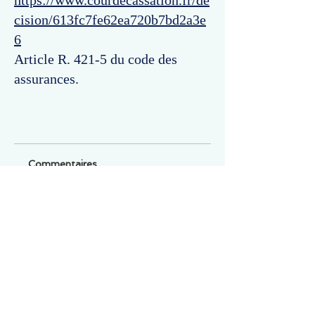
https://www.courdecassation.fr/de
cision/613fc7fe62ea720b7bd2a3e
6
Article R. 421-5 du code des
assurances.
Commentaires
Un commentaire sur cette fiche ou cet arrêt ?
Partagez vos idées
Soyez le premier à rédiger un
commentaire.