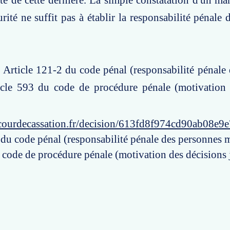
te de cette dernière. La simple constatation d'un 
urité ne suffit pas à établir la responsabilité pénale
: Article 121-2 du code pénal (responsabilité pénale
ticle 593 du code de procédure pénale (motivation 
courdecassation.fr/decision/613fd8f974cd90ab08e9e
 du code pénal (responsabilité pénale des personnes m
 code de procédure pénale (motivation des décisions j