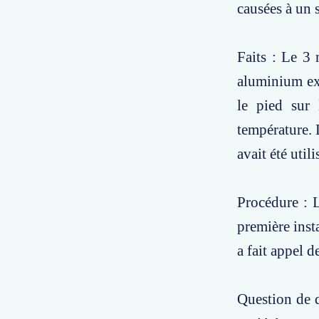
causées à un s
Faits : Le 3 
aluminium ext
le pied sur
température. 
avait été utili
Procédure : 
première inst
a fait appel d
Question de d