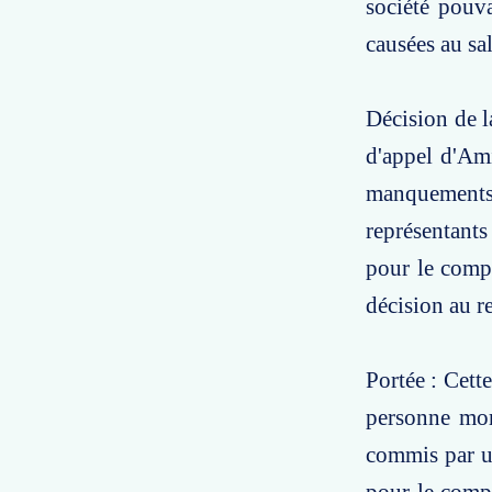
société pouva
causées au sal
Décision de l
d'appel d'Ami
manquements
représentants
pour le compt
décision au r
Portée : Cett
personne mor
commis par un