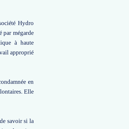
 société Hydro
sé par mégarde
mique à haute
avail approprié
 condamnée en
lontaires. Elle
de savoir si la