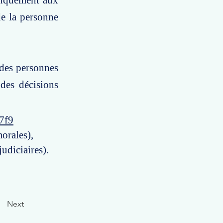
manquement aux
 de la personne
 des personnes
des décisions
7f9
orales),
udiciaires).
Next