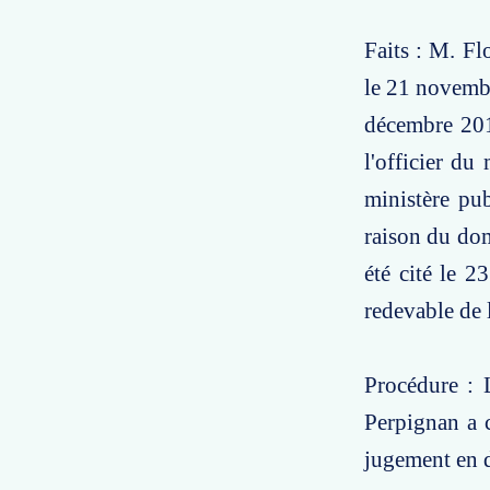
Faits : M. Fl
le 21 novembr
décembre 201
l'officier du
ministère pub
raison du dom
été cité le 2
redevable de
Procédure : L
Perpignan a c
jugement en d