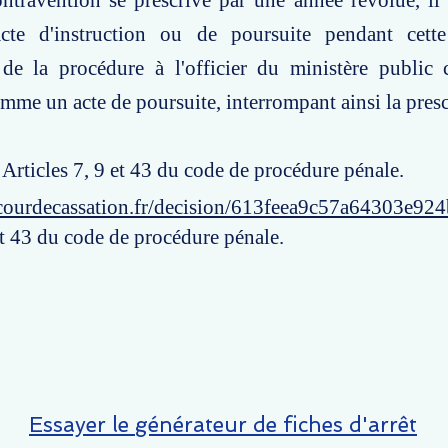
ntravention se prescrive par une année révolue, il
cte d'instruction ou de poursuite pendant cett
 de la procédure à l'officier du ministère public 
mme un acte de poursuite, interrompant ainsi la presc
: Articles 7, 9 et 43 du code de procédure pénale.
courdecassation.fr/decision/613feea9c57a64303e92
et 43 du code de procédure pénale.
Essayer le générateur de fiches d'arrêt