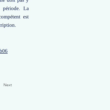
 ne doit pas y
e période. La
compétent est
ription.
4b06
Next