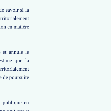
e savoir si la
rritorialement
ion en matière
 et annule le
estime que la
rritorialement
e de poursuite
n publique en