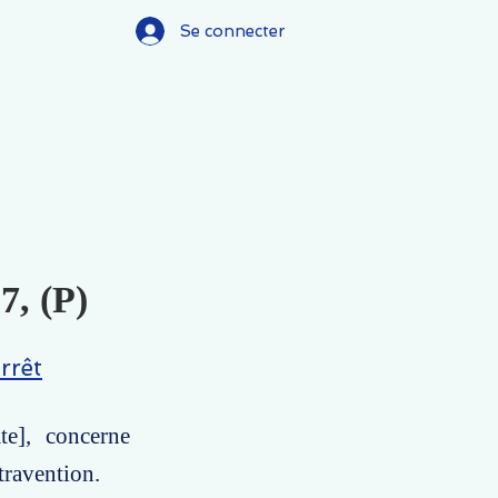
Se connecter
7, (P)
rrêt
te], concerne
travention.