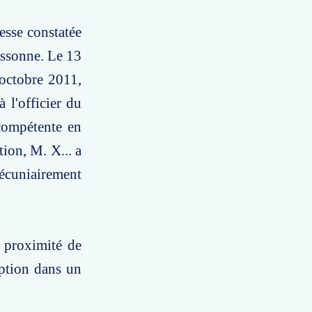
esse constatée
assonne. Le 13
octobre 2011,
 l'officier du
 compétente en
ion, M. X... a
pécuniairement
e proximité de
iption dans un