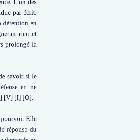
ence. L'un des
due par écrit.
a détention en
nerait rien et
rs prolongé la
e savoir si le
défense en ne
 [V] [I] [O].
 pourvoi. Elle
 de réponse du