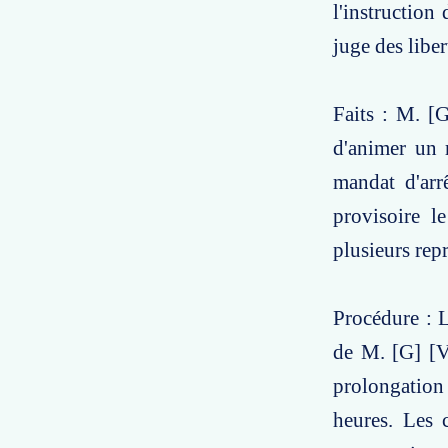
l'instruction
juge des liber
Faits : M. [
d'animer un r
mandat d'arr
provisoire l
plusieurs re
Procédure : L
de M. [G] [V]
prolongation
heures. Les 