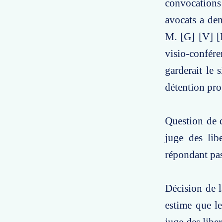
convocations
avocats a de
M. [G] [V] [I
visio-confére
garderait le 
détention pro
Question de d
juge des lib
répondant pas
Décision de l
estime que l