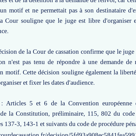
rtés et de la détention à la demande de renvoi, car ce
un motif et ne permettait pas à son destinataire d'e
a Cour souligne que le juge est libre d'organiser e
nce.
écision de la Cour de cassation confirme que le juge d
ion n'est pas tenu de répondre à une demande de 
n motif. Cette décision souligne également la libert
rganiser et fixer les dates d'audience.
 : Articles 5 et 6 de la Convention européenne 
de la Constitution, préliminaire, 115, 802 du code
les 137-3, 143-1 et suivants du code de procédure pén
courdecassation.fr/decision/5fd93a908ec5841fea59