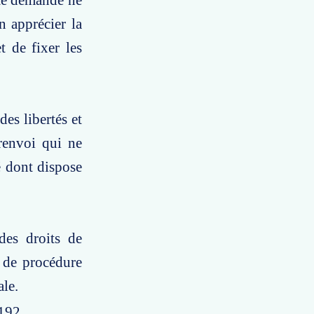
tte demande ne
n apprécier la
t de fixer les
es libertés et
renvoi qui ne
é dont dispose
des droits de
 de procédure
ale.
9192