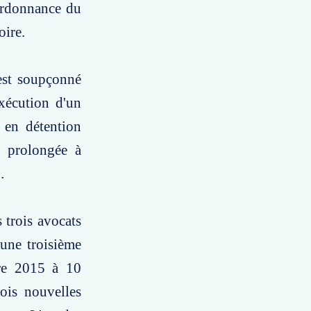
'ordonnance du
oire.
 est soupçonné
exécution d'un
 en détention
é prolongée à
.
 trois avocats
 une troisième
bre 2015 à 10
ois nouvelles