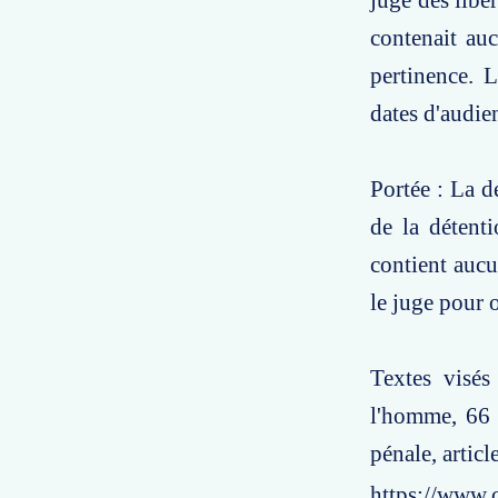
juge des libe
contenait auc
pertinence. L
dates d'audie
Portée : La d
de la détent
contient aucu
le juge pour o
Textes visés
l'homme, 66 
pénale, artic
https://www.