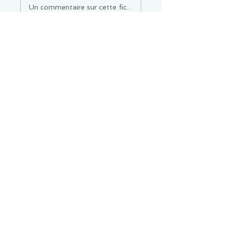
Un commentaire sur cette fiche ou cet arrêt ?
Partagez vos idées
Soyez le premier à rédiger un
commentaire.