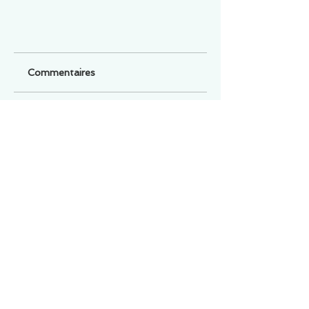
Commentaires
Un commentaire sur cette fiche ou cet arrêt ?
Partagez vos idées
Soyez le premier à rédiger un
commentaire.