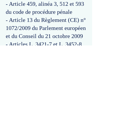
- Article 459, alinéa 3, 512 et 593
du code de procédure pénale
- Article 13 du Règlement (CE) n°
1072/2009 du Parlement européen
et du Conseil du 21 octobre 2009
- Articles L. 3421-7 et L. 3452-8
du code des transports.
Commentaires
Un commentaire sur cette fiche ou cet arrêt ?
Partagez vos idées