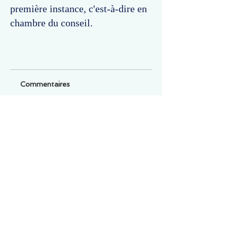
première instance, c'est-à-dire en
chambre du conseil.
Commentaires
Un commentaire sur cette fiche ou cet arrêt ?
Partagez vos idées
Soyez le premier à rédiger un
commentaire.