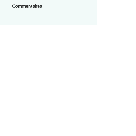
Commentaires
Un commentaire sur cette fiche ou cet arrêt ?
Partagez vos idées
Soyez le premier à rédiger un
commentaire.