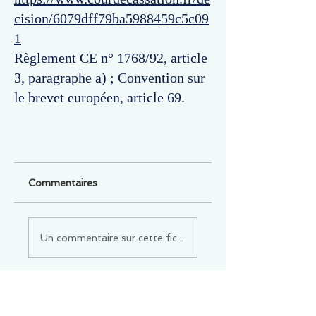
cision/6079dff79ba5988459c5c09
1
Règlement CE n° 1768/92, article
3, paragraphe a) ; Convention sur
le brevet européen, article 69.
Commentaires
Un commentaire sur cette fiche ou cet arrêt ?
Partagez vos idées
Soyez le premier à rédiger un
commentaire.