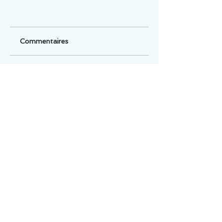
Commentaires
Un commentaire sur cette fiche ou cet arrêt ?
Partagez vos idées
Soyez le premier à rédiger un
commentaire.