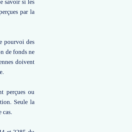
 savoir si les
erçues par la
le pourvoi des
on de fonds ne
iennes doivent
e.
nt perçues ou
tion. Seule la
e cas.