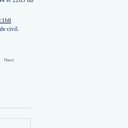
544 et 2285 du
5c1b8
e civil.
Next