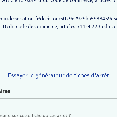
: Article L. 624-16 du code de commerce, articles 
courdecassation.fr/decision/6079e2929ba5988459c
4-16 du code de commerce, articles 544 et 2285 du cod
Essayer le générateur de fiches d'arrêt
ires
ire sur cette fiche ou cet arrêt ?