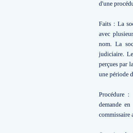
d'une procédu
Faits : La so
avec plusieu
nom. La soci
judiciaire. 
perçues par l
une période 
Procédure : 
demande en r
commissaire a