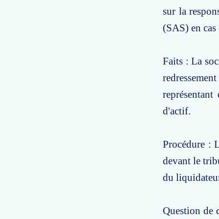
sur la respon
(SAS) en cas d
Faits : La so
redressement 
représentant
d'actif.
Procédure : L
devant le tri
du liquidateu
Question de d