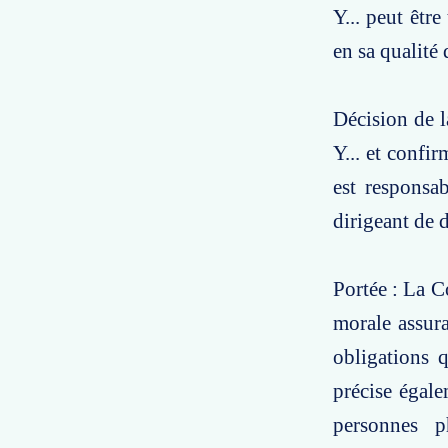
Y... peut être
en sa qualité
Décision de l
Y... et confi
est responsab
dirigeant de 
Portée : La C
morale assur
obligations q
précise égale
personnes p