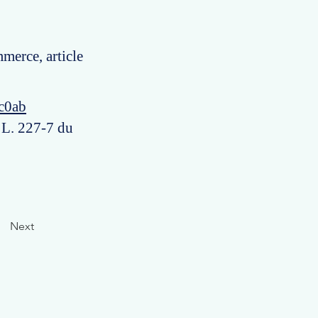
merce, article
c0ab
e L. 227-7 du
Next