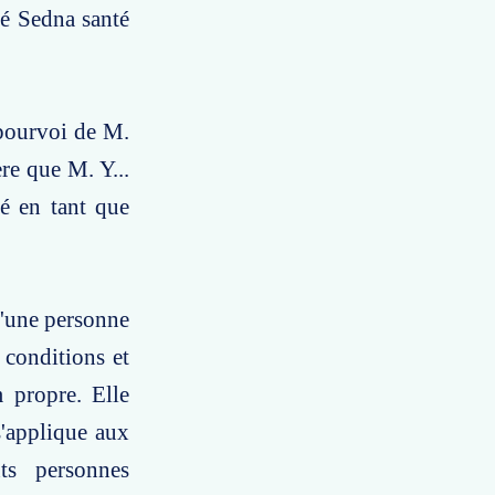
été Sedna santé
 pourvoi de M.
re que M. Y...
té en tant que
d'une personne
conditions et
m propre. Elle
s'applique aux
ts personnes