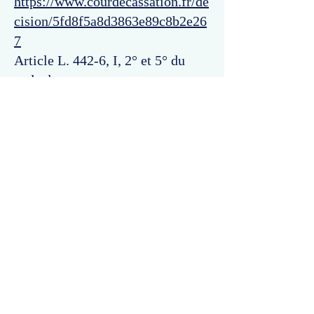
https://www.courdecassation.fr/de
cision/5fd8f5a8d3863e89c8b2e26
7
Article L. 442-6, I, 2° et 5° du
code de commerce.
Commentaires
Un commentaire sur cette fiche ou cet arrêt ?
Partagez vos idées
Soyez le premier à rédiger un
commentaire.